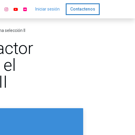
Iniciar sesión
Contactenos
a selección II
actor
 el
II