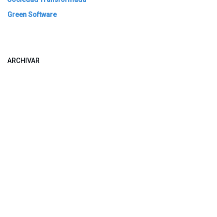
Green Software
ARCHIVAR
​​ Bogotá, Enlaces útiles:
Inicio
Sobre nosotros