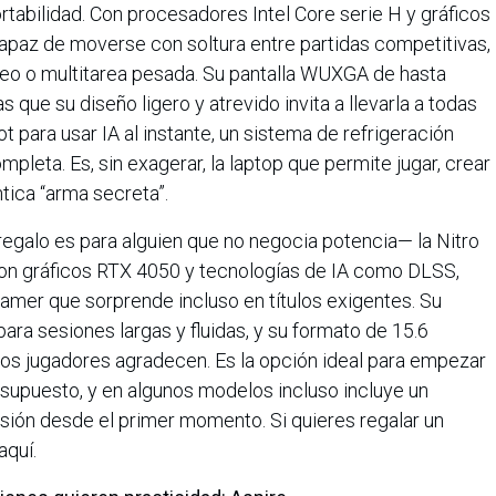
ortabilidad. Con procesadores Intel Core serie H y gráficos
paz de moverse con soltura entre partidas competitivas,
deo o multitarea pesada. Su pantalla WUXGA de hasta
 que su diseño ligero y atrevido invita a llevarla a todas
t para usar IA al instante, un sistema de refrigeración
pleta. Es, sin exagerar, la laptop que permite jugar, crear
ntica “arma secreta”.
regalo es para alguien que no negocia potencia— la Nitro
 Con gráficos RTX 4050 y tecnologías de IA como DLSS,
amer que sorprende incluso en títulos exigentes. Su
ra sesiones largas y fluidas, y su formato de 15.6
os jugadores agradecen. Es la opción ideal para empezar
esupuesto, y en algunos modelos incluso incluye un
sión desde el primer momento. Si quieres regalar un
aquí.