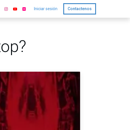
Iniciar sesión
Contactenos
top?