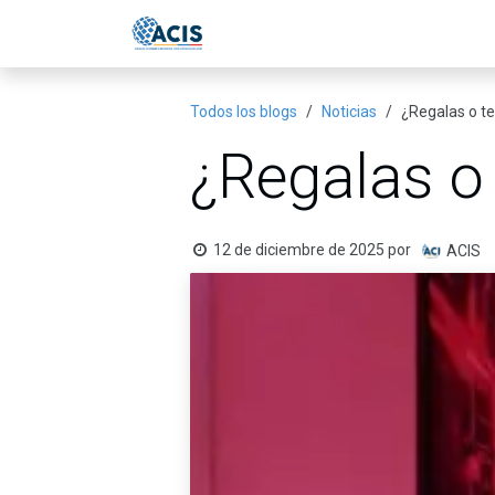
Ir al contenido
Inicio
Eventos
Publicac
Todos los blogs
Noticias
¿Regalas o te
¿Regalas o 
12 de diciembre de 2025
por
ACIS