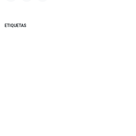
ETIQUETAS
NUESTROS BLOGS
Noticias
Conferencia Semanal
Sociedad Transformada
Green Software