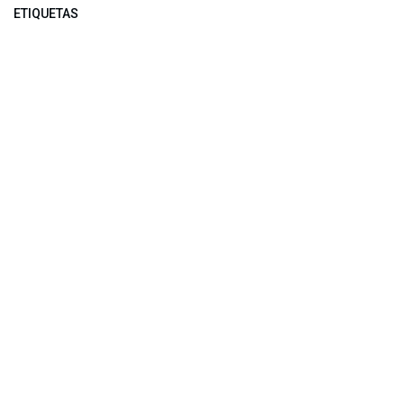
ETIQUETAS
NUESTROS BLOGS
Noticias
Conferencia Semanal
Sociedad Transformada
Green Software
ARCHIVAR