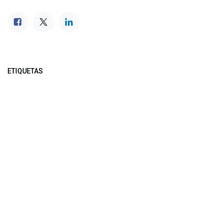
ETIQUETAS
NUESTROS BLOGS
Noticias
Conferencia Semanal
Sociedad Transformada
Green Software