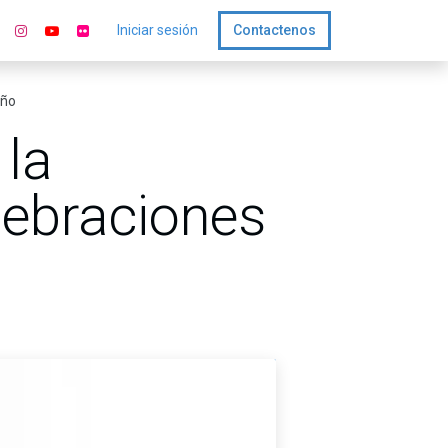
Iniciar sesión
Contactenos
año
 la
lebraciones