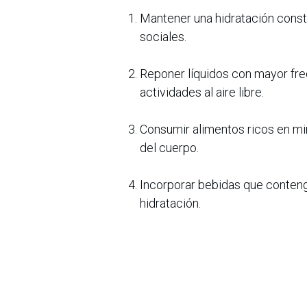
Mantener una hidratación const
sociales.
Reponer líquidos con mayor fre
actividades al aire libre.
Consumir alimentos ricos en min
del cuerpo.
Incorporar bebidas que conteng
hidratación.
AJE y su marca Dilyte hacen un llam
integrando prácticas sencillas como
con bienestar. Diciembre es un mes 