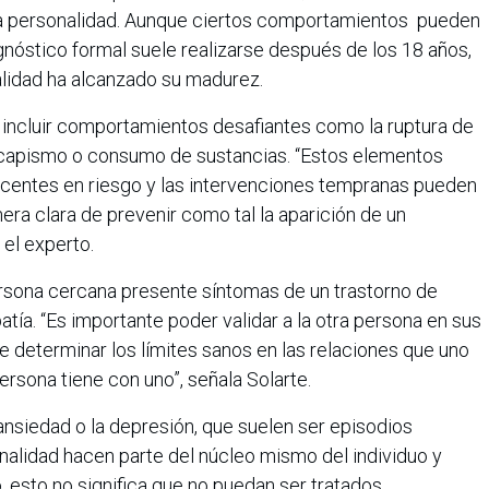
 la personalidad. Aunque ciertos comportamientos pueden
agnóstico formal suele realizarse después de los 18 años,
lidad ha alcanzado su madurez.
incluir comportamientos desafiantes como la ruptura de
scapismo o consumo de sustancias. “Estos elementos
escentes en riesgo y las intervenciones tempranas pueden
era clara de prevenir como tal la aparición de un
 el experto.
rsona cercana presente síntomas de un trastorno de
atía. “Es importante poder validar a la otra persona en sus
determinar los límites sanos en las relaciones que uno
ersona tiene con uno”, señala Solarte.
ansiedad o la depresión, que suelen ser episodios
onalidad hacen parte del núcleo mismo del individuo y
, esto no significa que no puedan ser tratados.