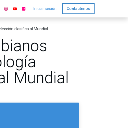
Iniciar sesión
Contactenos
ección clasifica al Mundial
mbianos
ología
al Mundial