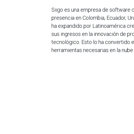
Siigo es una empresa de software 
presencia en Colombia, Ecuador, Uru
ha expandido por Latinoamérica cre
sus ingresos en la innovación de pr
tecnológico. Esto lo ha convertido e
herramientas necesarias en la nube
David Ortiz, fue nombrado Emprend
Para más información, visítanos en:
@siigocolombia IG: @siigocolombi
en
Noticias
Sobre nosotros
Bogotá, Enlaces