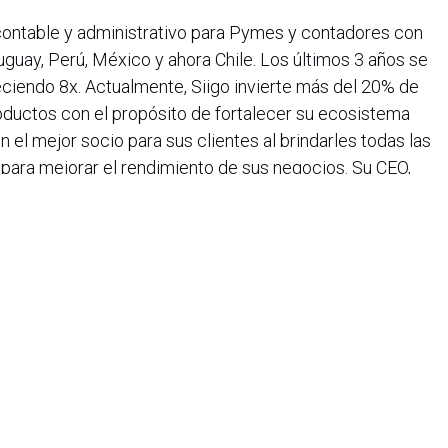
contable y administrativo para Pymes y contadores con
guay, Perú, México y ahora Chile. Los últimos 3 años se
ciendo 8x. Actualmente, Siigo invierte más del 20% de
oductos con el propósito de fortalecer su ecosistema
n el mejor socio para sus clientes al brindarles todas las
 para mejorar el rendimiento de sus negocios. Su CEO,
edor en el año 2024 de Endeavor.
https://www.siigo.com/
FB: @siigocolombia TW:
a