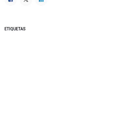
ETIQUETAS
NUESTROS BLOGS
Noticias
Conferencia Semanal
Sociedad Transformada
Green Software