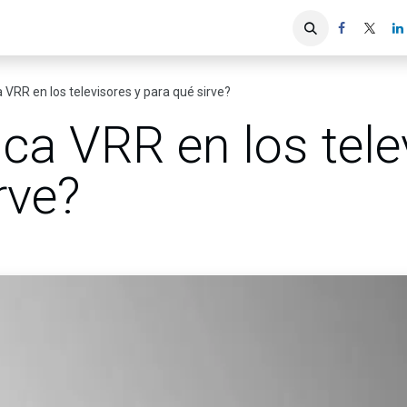
iones
Servicios ACIS
Asociados
a VRR en los televisores y para qué sirve?
ica VRR en los tele
rve?