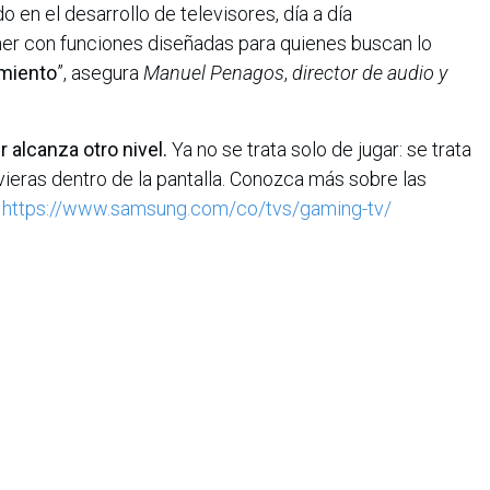
en el desarrollo de televisores, día a día
er con funciones diseñadas para quienes buscan lo
imiento
”, asegura
Manuel Penagos
,
director de audio y
alcanza otro nivel.
Ya no se trata solo de jugar: se trata
vieras dentro de la pantalla. Conozca más sobre las
n
https://www.samsung.com/co/tvs/gaming-tv/
iana de Informática, Sistemas y Tecnologías Afines es una
o de lucro que agrupa a más de 1500 profesionales en el área