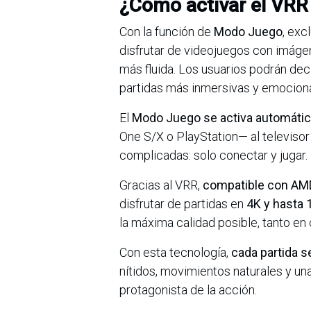
¿Cómo activar el VRR 
Con la función de
Modo Juego
, exc
disfrutar de videojuegos con imáge
más fluida. Los usuarios podrán deci
partidas más inmersivas y emocion
El
Modo Juego se activa automáti
One S/X o PlayStation— al televiso
complicadas: solo conectar y jugar.
Gracias al VRR,
compatible con AM
disfrutar de partidas en
4K y hasta 
la máxima calidad posible, tanto e
Con esta tecnología,
cada partida s
nítidos, movimientos naturales y un
protagonista de la acción.