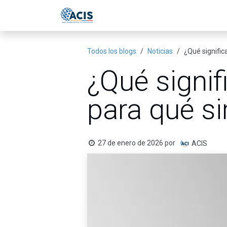
Ir al contenido
Inicio
Eventos
Publicac
Todos los blogs
Noticias
¿Qué signific
¿Qué signif
para qué si
27 de enero de 2026
por
ACIS