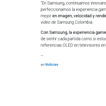
“En Samsung, continuamos innovando 
perfeccionamos la experiencia gam
mejor
en
imagen, velocidad y rend
video
de Samsung Colombia.
Con Samsung, la experiencia gamer 
de sentir cada partida como si estu
referencias OLED en televisores e
--
en
Noticias
Sobre nosotros
Bogotá, Enlaces
útiles:
La Asociación Colomb
organización sin ánim