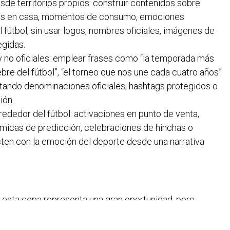
esde territorios propios: construir contenidos sobre
iones en casa, momentos de consumo, emociones
 fútbol, sin usar logos, nombres oficiales, imágenes de
egidas.
y no oficiales: emplear frases como “la temporada más
iebre del fútbol”, “el torneo que nos une cada cuatro años”
 evitando denominaciones oficiales, hashtags protegidos o
ión.
rededor del fútbol: activaciones en punto de venta,
micas de predicción, celebraciones de hinchas o
en con la emoción del deporte desde una narrativa
, esta copa representa una gran oportunidad, pero
está en apropiarse de los símbolos oficiales del torneo,
ultural pueden construir alrededor del fútbol, los hinchas