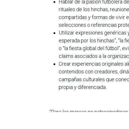
Hablar de la pasión futbolera d
rituales de los hinchas, reun
compartidas y formas de vivir el
selecciones o referencias prot
Utilizar expresiones genéricas 
esperada por los hinchas”, “la f
o “la fiesta global del fútbol”,
claims asociados a la organizac
Crear experiencias originales al
contenidos con creadores, diná
campañas culturales que conect
propia y diferenciada.
“Para las marcas no patrocinadoras
también exige criterio. La clave no 
sino en entender qué conversación c