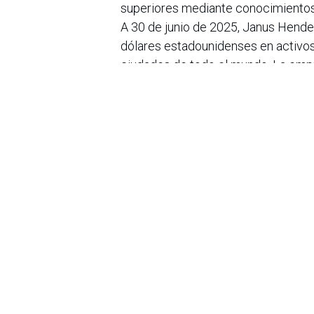
superiores mediante conocimientos, 
A 30 de junio de 2025, Janus Hend
dólares estadounidenses en activos
ciudades de todo el mundo. La emp
invertir juntas en un futuro más bri
Bolsa de Nueva York.
en
Noticias
Sobre nosotros
Bogotá, Enlaces
útiles:
La Asociación Colomb
organización sin ánim
Inicio
de la tecnología. A
Sobre nosotros
número de expertos. 
Productos
profesional de la in
Servicios
experimentado un desa