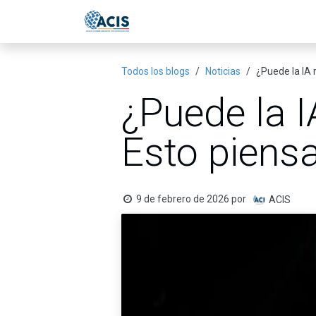
Ir al contenido
Inicio
Eventos
Publicac
Todos los blogs
Noticias
¿Puede la IA 
¿Puede la I
Esto piensa
9 de febrero de 2026
por
ACIS