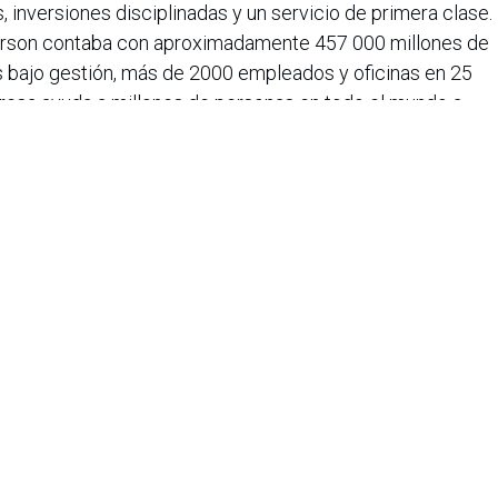
inversiones disciplinadas y un servicio de primera clase.
erson contaba con aproximadamente 457 000 millones de
 bajo gestión, más de 2000 empleados y oficinas en 25
resa ayuda a millones de personas en todo el mundo a
llante. Con sede en Londres, Janus Henderson cotiza en la
iana de Informática, Sistemas y Tecnologías Afines es una
o de lucro que agrupa a más de 1500 profesionales en el área
CIS nació en 1975, agrupando en ese entonces a un pequeño
Con el transcurrir de los años, y a medida que el panorama
geniería de sistemas ha ido evolucionando, la asociación ha
rrollo paralelo.