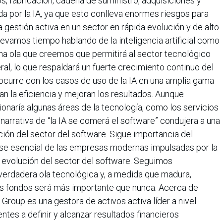
, fabricación, cadena de suministro, adquisiciones y
da por la IA, ya que esto conlleva enormes riesgos para
 gestión activa en un sector en rápida evolución y de alto
evamos tiempo hablando de la inteligencia artificial como
Una ola que creemos que permitirá al sector tecnológico
al, lo que respaldará un fuerte crecimiento continuo del
curre con los casos de uso de la IA en una amplia gama
n la eficiencia y mejoran los resultados. Aunque
ionaría algunas áreas de la tecnología, como los servicios
narrativa de “la IA se comerá el software” condujera a una
cación del sector del software. Sigue importancia del
ase esencial de las empresas modernas impulsadas por la
a evolución del sector del software. Seguimos
erdadera ola tecnológica y, a medida que madura,
os fondos será más importante que nunca. Acerca de
oup es una gestora de activos activa líder a nivel
ntes a definir y alcanzar resultados financieros