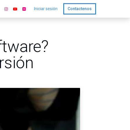
Iniciar sesión
Contactenos
ftware?
rsión