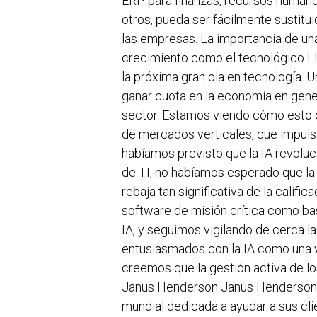
ERP para finanzas, recursos humanos
otros, pueda ser fácilmente sustitui
las empresas. La importancia de una
crecimiento como el tecnológico Ll
la próxima gran ola en tecnología. 
ganar cuota en la economía en gener
sector. Estamos viendo cómo esto o
de mercados verticales, que impulsa
habíamos previsto que la IA revoluc
de TI, no habíamos esperado que la 
rebaja tan significativa de la califi
software de misión crítica como b
IA, y seguimos vigilando de cerca l
entusiasmados con la IA como una v
creemos que la gestión activa de l
Janus Henderson Janus Henderson Gr
mundial dedicada a ayudar a sus clie