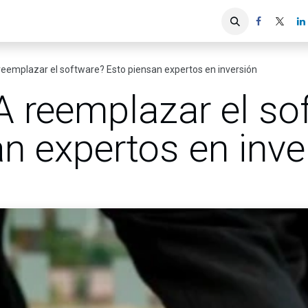
iones
Servicios ACIS
Asociados
reemplazar el software? Esto piensan expertos en inversión
A reemplazar el so
n expertos en inve