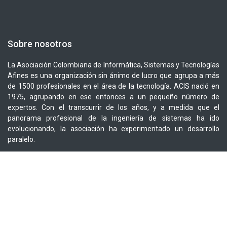
Sobre nosotros
La Asociación Colombiana de Informática, Sistemas y Tecnologías
Afines es una organización sin ánimo de lucro que agrupa a más
de 1500 profesionales en el área de la tecnología. ACIS nació en
1975, agrupando en ese entonces a un pequeño número de
expertos. Con el transcurrir de los años, y a medida que el
panorama profesional de la ingeniería de sistemas ha ido
evolucionando, la asociación ha experimentado un desarrollo
paralelo.
Hoy en día, además de organizar eventos académicos de gran
importancia a nivel nacional en el área de la informática, la
Asociación Colombiana de Informática, Sistemas y Tecnologías
Afines ha multiplicado sus campos de acción, involucrándose en la
mayoría de los debates sobre el desarrollo tecnológico de
Colombia. En los últimos años, ACIS se ha constituido como el
gestor de eventos de gran reconocimiento que buscan cubrir las