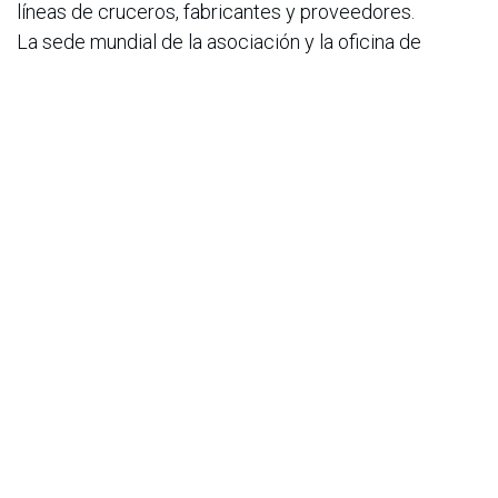
líneas de cruceros, fabricantes y proveedores.
La sede mundial de la asociación y la oficina de
América del Norte se encuentran en Orlando, Florida,
EE. UU.
IAAPA también tiene oficinas en Bruselas, Bélgica;
Hong Kong, China; Shanghai, China; y Ciudad de
México,
México y representaciones en Brasil, Dubai y
Singapur.
Visita
iaapa.org
o conéctate a través de los canales
de redes sociales de IAAPA: #IAAPA
en
Noticias
ACIS
27 de junio de 2025
COMPARTIR ESTA PUBLICACIÓN