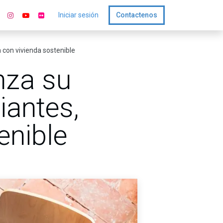
Iniciar sesión
Contactenos
 con vivienda sostenible
nza su
iantes,
enible