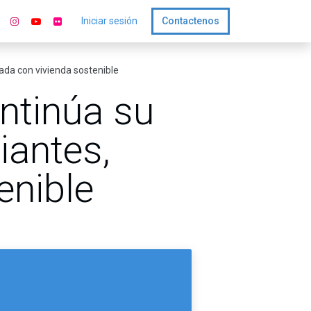
Iniciar sesión
Contactenos
ada con vivienda sostenible
ntinúa su
iantes,
enible