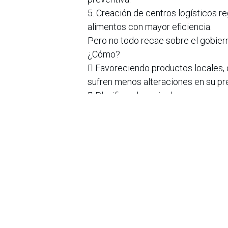
5. Creación de centros logísticos re
alimentos con mayor eficiencia.
Pero no todo recae sobre el gobier
¿Cómo?
 Favoreciendo productos locales, 
sufren menos alteraciones en su pr
 Planificando mejor las compras, 
demanda.
 Apoyando mercados campesinos o
acercan el campo al consumidor fin
“Cada uno de nosotros hace parte d
funcionan las cadenas de suministr
políticas públicas que favorezcan l
Areandina.
Relación con medios: Camila Zabala/