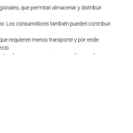
gionales, que permitan almacenar y distribuir
no. Los consumidores también pueden contribuir.
que requieren menos transporte y por ende
ecio.
evitando compras nerviosas que disparan la
 cooperativas de productores, que
al con menos intermediarios.
e esa gran coreografía logística. Si entendemos cómo
o, podemos tomar decisiones más conscientes y exigir
a seguridad alimentaria”, concluye el docente de
 El Conserje Marketing de Opinión / Cel.