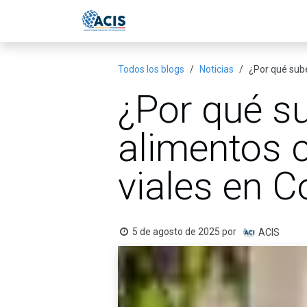
Ir al contenido
Inicio
Eventos
Publicac
Todos los blogs
Noticias
¿Por qué sube
¿Por qué su
alimentos 
viales en 
5 de agosto de 2025
por
ACIS