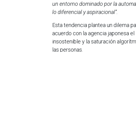
un entorno dominado por la automati
lo diferencial y aspiracional”.
Esta tendencia plantea un dilema p
acuerdo con la agencia japonesa e
insostenible y la saturación algorí
las personas.
El informe concluye que la batalla 
con mejores decisiones sobre cóm
sospecha, filtra y abandona con rapi
en
Noticias
Sobre nosotros
Bogotá, Enlaces
útiles:
La Asociación Colomb