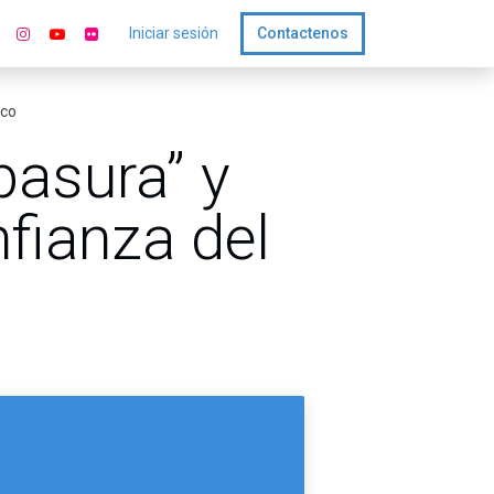
Iniciar sesión
Contactenos
ico
basura” y
fianza del