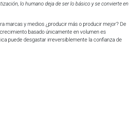
zación, lo humano deja de ser lo básico y se convierte en
ara marcas y medios ¿producir más o producir mejor? De
l crecimiento basado únicamente en volumen es
tmica puede desgastar irreversiblemente la confianza de
por la atención en 2026 no se resolverá con más IA, sino
o usarla.
En un ecosistema donde la audiencia
dez, recuperar la confianza no es opcional.
iana de Informática, Sistemas y Tecnologías Afines es una