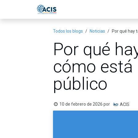
Ir al contenido
Inicio
Eventos
Publicac
Todos los blogs
Noticias
Por qué hay t
Por qué hay
cómo está 
público
10 de febrero de 2026
por
ACIS