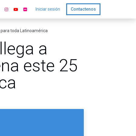
Iniciar sesión
Contactenos
io para toda Latinoamérica
llega a
rena este 25
ica