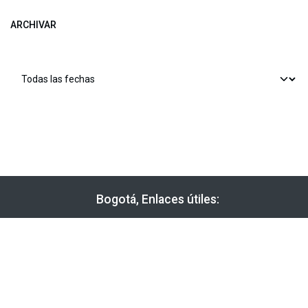
ARCHIVAR
​​ Bogotá, Enlaces útiles:
Inicio
Sobre nosotros
Productos
Servicios
Legal
Estatutos