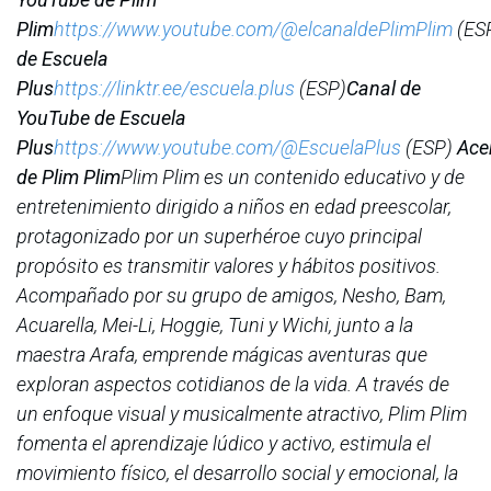
Plim
https://www.youtube.com/@elcanaldePlimPlim
(ES
de Escuela
Plus
https://linktr.ee/escuela.plus
(ESP)
Canal de
YouTube de Escuela
Plus
https://www.youtube.com/@EscuelaPlus
(ESP)
Ace
de Plim Plim
Plim Plim es un contenido educativo y de
entretenimiento dirigido a niños en edad preescolar,
protagonizado por un superhéroe cuyo principal
propósito es transmitir valores y hábitos positivos.
Acompañado por su grupo de amigos, Nesho, Bam,
Acuarella, Mei-Li, Hoggie, Tuni y Wichi, junto a la
maestra Arafa, emprende mágicas aventuras que
exploran aspectos cotidianos de la vida. A través de
un enfoque visual y musicalmente atractivo, Plim Plim
fomenta el aprendizaje lúdico y activo, estimula el
movimiento físico, el desarrollo social y emocional, la