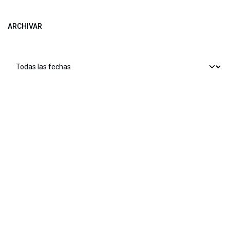
ARCHIVAR
​​ Bogotá, Enlaces útiles:
Inicio
Sobre nosotros
Productos
Servicios
Legal