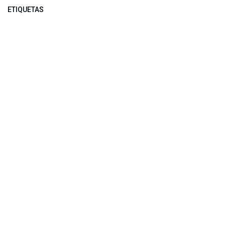
ETIQUETAS
NUESTROS BLOGS
Noticias
Conferencia Semanal
Sociedad Transformada
Green Software
ARCHIVAR