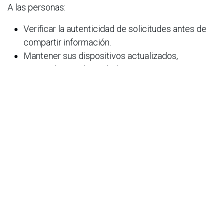
A las personas:
Verificar la autenticidad de solicitudes antes de
compartir información.
Mantener sus dispositivos actualizados,
principalmente los móviles que tienen operativos
Android.
en
Noticias
ACIS
14 de mayo de 2026
COMPARTIR ESTA PUBLICACIÓN