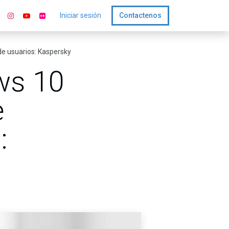
Iniciar sesión
Contactenos
e usuarios: Kaspersky
ows 10
e
: