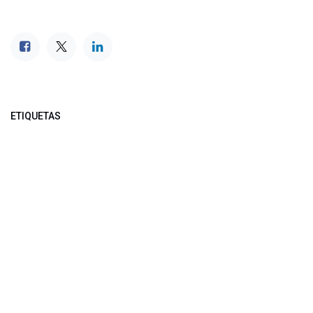
ETIQUETAS
NUESTROS BLOGS
Noticias
Conferencia Semanal
Sociedad Transformada