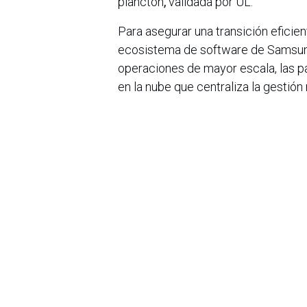
plancton
,
validada por UL.
Para asegurar una transición eficien
ecosistema de software de Samsu
operaciones de mayor escala, las p
en la nube que centraliza la gestión
“Esto permite que cadenas minorista
comunicaciones, ajusten configurac
distancia, sin necesidad de entren
en
Noticias
Sobre nosotros
Bogotá, Enlaces
útiles:
La Asociación Colomb
organización sin ánim