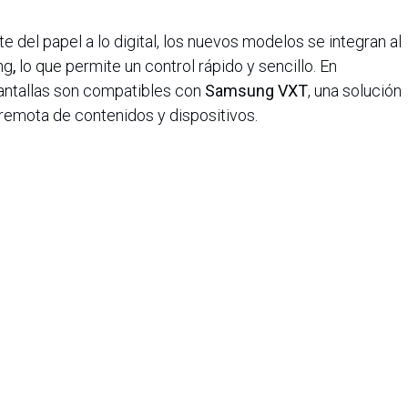
te del papel a lo digital, los nuevos modelos se integran al
ng
,
lo que permite un control rápido y sencillo. En
antallas son compatibles con
Samsung VXT
, una solución
 remota de contenidos y dispositivos.
s u oficinas corporativas actualicen sus
iones de hardware y resuelvan inconvenientes a
amientos complejos”, concluye Peixoto.
iana de Informática, Sistemas y Tecnologías Afines es una
o de lucro que agrupa a más de 1500 profesionales en el área