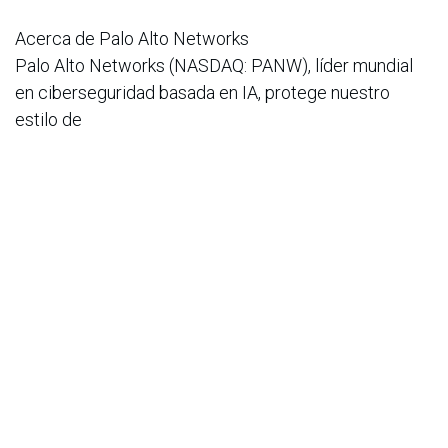
Acerca de Palo Alto Networks
Palo Alto Networks (NASDAQ: PANW), líder mundial
en ciberseguridad basada en IA, protege nuestro
estilo de
vida digital con una completa cartera de soluciones y
plataformas de ciberseguridad que abarca redes, la
nube,
operaciones de seguridad, IA e identidad. Con la
confianza de más de 70 000 clientes y el respaldo de
la
inteligencia sobre amenazas de Unit 42, nuestras
plataformas impulsadas por IA eliminan la
complejidad, lo que
permite a las empresas modernizarse con confianza y
garantizar la velocidad de la innovación. Explore el
futuro