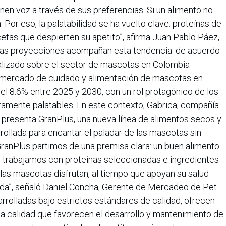
enen voz a través de sus preferencias. Si un alimento no
Por eso, la palatabilidad se ha vuelto clave: proteínas de
cetas que despierten su apetito”, afirma Juan Pablo Páez,
 Las proyecciones acompañan esta tendencia: de acuerdo
lizado sobre el sector de mascotas en Colombia
l mercado de cuidado y alimentación de mascotas en
el 8.6% entre 2025 y 2030, con un rol protagónico de los
ltamente palatables. En este contexto, Gabrica, compañía
l, presenta GranPlus, una nueva línea de alimentos secos y
ollada para encantar el paladar de las mascotas sin
n GranPlus partimos de una premisa clara: un buen alimento
o trabajamos con proteínas seleccionadas e ingredientes
las mascotas disfrutan, al tiempo que apoyan su salud
da”, señaló Daniel Concha, Gerente de Mercadeo de Pet
rrolladas bajo estrictos estándares de calidad, ofrecen
lta calidad que favorecen el desarrollo y mantenimiento de