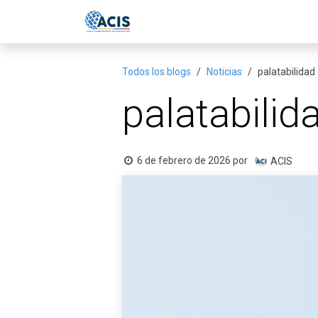
Ir al contenido
Inicio
Eventos
Publicac
Todos los blogs
Noticias
palatabilida
palatabili
6 de febrero de 2026
por
ACIS