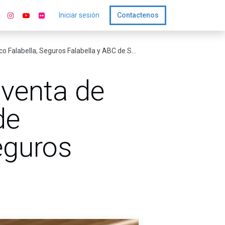
Iniciar sesión
Contactenos
labella, Seguros Falabella y ABC de Servicios
 venta de
de
eguros