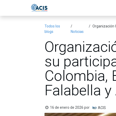
Ir al contenido
Inicio
Eventos
Publicac
Todos los
Organización Co
blogs
Noticias
Organizació
su particip
Colombia, 
Falabella y
16 de enero de 2026
por
ACIS