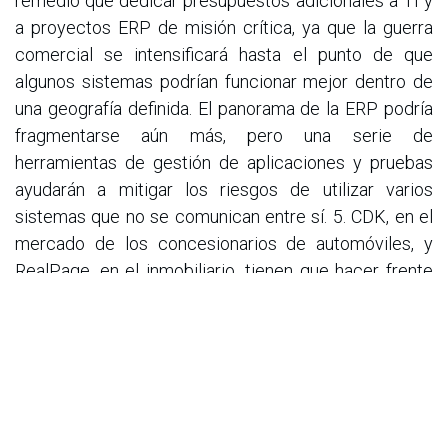
remedio que dedicar presupuestos adicionales a TI y
a proyectos ERP de misión crítica, ya que la guerra
comercial se intensificará hasta el punto de que
algunos sistemas podrían funcionar mejor dentro de
una geografía definida. El panorama de la ERP podría
fragmentarse aún más, pero una serie de
herramientas de gestión de aplicaciones y pruebas
ayudarán a mitigar los riesgos de utilizar varios
sistemas que no se comunican entre sí. 5. CDK, en el
mercado de los concesionarios de automóviles, y
RealPage, en el inmobiliario, tienen que hacer frente
ahora a las consecuencias de la caída del sistema de
la primera el año pasado y a las prolongadas disputas
de la segunda con las autoridades estatales y
federales sobre los datos de las viviendas de alquiler.
Debido a su dominio en los dos verticales, tendrá un
impacto duradero en sus clientes y socios, al tiempo