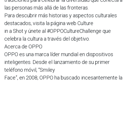
las personas más allá de las fronteras.
Para descubrir más historias y aspectos culturales
destacados, visita la página web Culture
in a Shot y únete al #OPPOCultureChallenge que
celebra la cultura a través del objetivo.
Acerca de OPPO
OPPO es una marca líder mundial en dispositivos
inteligentes. Desde el lanzamiento de su primer
teléfono móvil, “Smiley
Face”, en 2008, OPPO ha buscado incesantemente la
sinergia perfecta entre satisfacción estética y
tecnología innovadora.
Hoy en día, OPPO ofrece una amplia gama de
dispositivos inteligentes encabezados por las series
Find y Reno. Más allá de
los dispositivos, OPPO también ofrece a sus usuarios