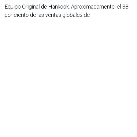
Equipo Original de Hankook. Aproximadamente, el 38
por ciento de las ventas globales de
la compañía se generan en Europa y la región CIS.
Hankook Tire fue reconocida por
primera vez en 2011 en el Índice Dow Jones
surcoreano de sostenibilidad (DJSI Korea) y
más recientemente en el Índice Dow Jones mundial
principal de sostenibilidad (DJSI
World) desde 2016.
Más información en
www.hankooktire-
mediacenter.com
o
www.hankooktire.com/co
en
Noticias
ACIS
16 de abril de 2025