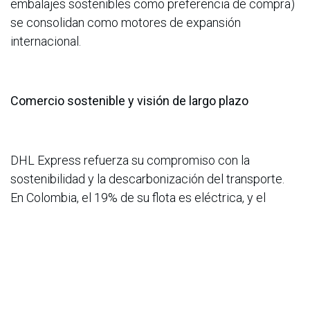
embalajes sostenibles como preferencia de compra)
se consolidan como motores de expansión
internacional.
Comercio sostenible y visión de largo plazo
DHL Express refuerza su compromiso con la
sostenibilidad y la descarbonización del transporte.
En Colombia, el 19% de su flota es eléctrica, y el
programa GoGreen+ permite a las empresas
compensar las emisiones de sus envíos
internacionales bajo el modelo Book & Claim. En 2024,
las operaciones entre Colombia y España lograron una
reducción de 65,6 toneladas de CO₂e.