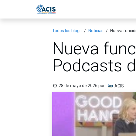
Ir al contenido
Inicio
Eventos
Publicac
Todos los blogs
Noticias
Nueva función
Nueva funci
Podcasts d
28 de mayo de 2026
por
ACIS