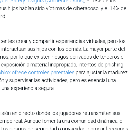
ber Safety Insights (Connected Kids)
, el 13% de los
us hijos habían sido víctimas de ciberacoso, y el 14% de
ord.
centes crear y compartir experiencias virtuales, pero los
interactúan sus hijos con los demás. La mayor parte del
ios, por lo que existen riesgos derivados de terceros o
exposición a material inapropiado, intentos de phishing
blox ofrece controles parentales
para ajustar la madurez
ón y supervisar las actividades, pero es esencial una
r una experiencia segura.
isión en directo donde los jugadores retransmiten sus
tiempo real. Aunque fomenta una comunidad dinámica, el
ertos riesgos de seguridad o privacidad, como infecciones