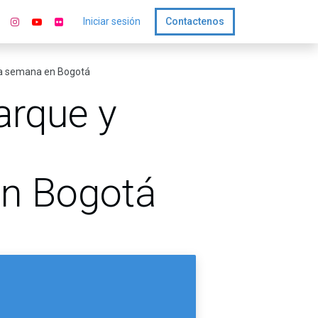
Iniciar sesión
Contactenos
la semana en Bogotá
arque y
n Bogotá