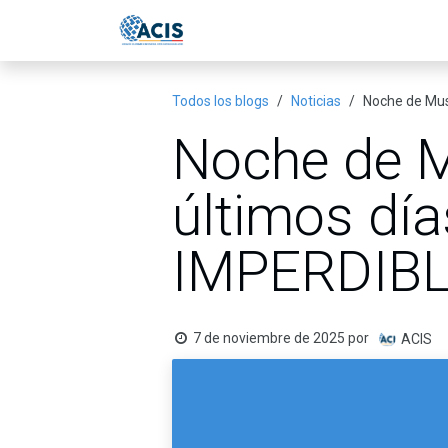
Ir al contenido
Inicio
Eventos
Publicac
Todos los blogs
Noticias
Noche de Mus
Noche de M
últimos dí
IMPERDIBL
7 de noviembre de 2025
por
ACIS