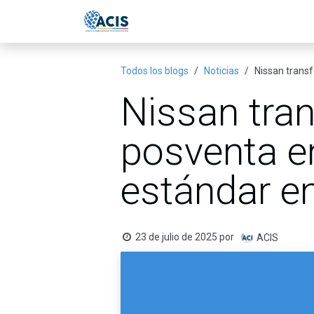
Ir al contenido
Inicio
Eventos
Publicac
Todos los blogs
Noticias
Nissan trans
Nissan tran
posventa e
estándar e
23 de julio de 2025
por
ACIS