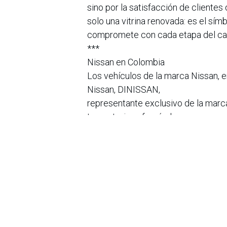
sino por la satisfacción de cliente
solo una vitrina renovada: es el sí
compromete con cada etapa del ca
***
Nissan en Colombia
Los vehículos de la marca Nissan, e
Nissan, DINISSAN,
representante exclusivo de la marc
trayectoria esforzándose
por renovarse constantemente, ofre
posicionado a la
distribuidora como un referente y 
colombiano.
en
Noticias