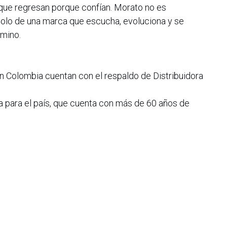
s que regresan porque confían. Morato no es
mbolo de una marca que escucha, evoluciona y se
mino.
n Colombia cuentan con el respaldo de Distribuidora
a para el país, que cuenta con más de 60 años de
ciendo productos y servicios innovadores, lo que ha
a Nissan como una de las marcas favoritas del mercado