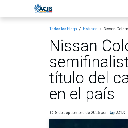
Ir al contenido
Inicio
Eventos
Publicac
Todos los blogs
Noticias
Nissan Colomb
Nissan Col
semifinalis
título del 
en el país
8 de septiembre de 2025
por
ACIS