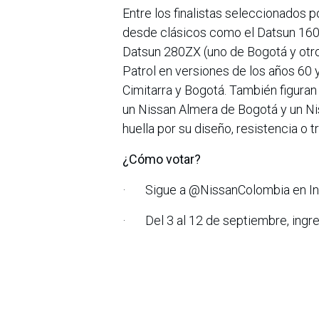
Entre los finalistas seleccionados 
desde clásicos como el Datsun 160J
Datsun 280ZX (uno de Bogotá y otr
Patrol en versiones de los años 60 
Cimitarra y Bogotá. También figuran
un Nissan Almera de Bogotá y un N
huella por su diseño, resistencia o 
¿Cómo votar?
· Sigue a @NissanColombia en In
· Del 3 al 12 de septiembre, ingres
fotográficos.
· Los vehículos se enfrentarán en 
votados.