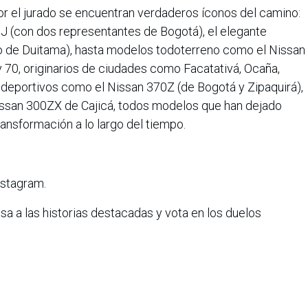
por el jurado se encuentran verdaderos íconos del camino:
 (con dos representantes de Bogotá), el elegante
o de Duitama), hasta modelos todoterreno como el Nissan
y 70, originarios de ciudades como Facatativá, Ocaña,
 deportivos como el Nissan 370Z (de Bogotá y Zipaquirá),
issan 300ZX de Cajicá, todos modelos que han dejado
transformación a lo largo del tiempo.
stagram.
a a las historias destacadas y vota en los duelos
rondas eliminatorias hasta que queden los 3 más