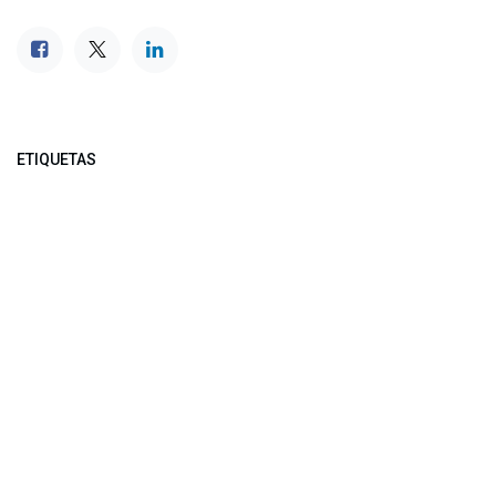
ETIQUETAS
NUESTROS BLOGS
Noticias
Conferencia Semanal
Sociedad Transformada
Green Software