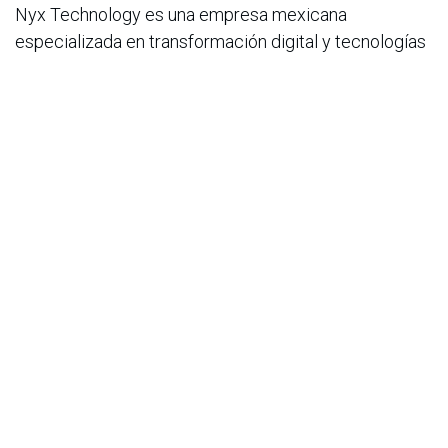
Nyx Technology es una empresa mexicana
especializada en transformación digital y tecnologías
en la nube. Su propósito es redefinir lo que es posible
para las organizaciones, construyendo soluciones
tecnológicas que potencien sus modelos de negocio
a través de la innovación, la eficiencia y la
escalabilidad.
La compañía asesora a empresas de distintos
sectores en sus procesos de transformación digital,
poniendo a disposición equipos de expertos con
profundo conocimiento en cada área de negocio. A
través de alianzas estratégicas y acuerdos
tecnológicos de alto nivel, Nyx acompaña a las
organizaciones en la ejecución de proyectos
complejos, ayudándolas a impulsar la rentabilidad,
optimizar operaciones y avanzar hacia arquitecturas