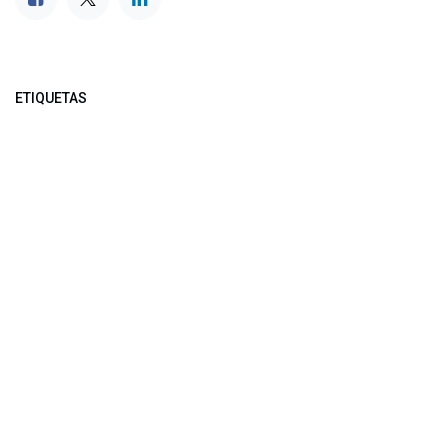
ETIQUETAS
NUESTROS BLOGS
Noticias
Conferencia Semanal
Sociedad Transformada
Green Software