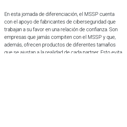
En esta jornada de diferenciación, el MSSP cuenta
con el apoyo de fabricantes de ciberseguridad que
trabajan a su favor en una relación de confianza. Son
empresas que jamás compiten con el MSSP y que,
además, ofrecen productos de diferentes tamaños
que se ajustan a la realidad de cada partner. Esto evita
que el MSSP realice inversiones en soluciones
sobredimensionadas o con recursos innecesarios. La
base de este nuevo tipo de asociación es la estrecha
colaboración entre el MSSP y el fabricante. Se suman
fuerzas para que el MSSP evolucione continuamente
en su modelo. Cuando esto ocurre, gana la
organización usuaria, gana Colombia y gana la región.