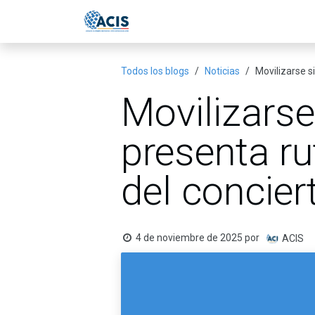
Ir al contenido
Inicio
Eventos
Publicac
Todos los blogs
Noticias
Movilizarse s
Movilizarse
presenta ru
del concier
4 de noviembre de 2025
por
ACIS