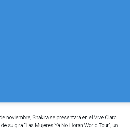
e noviembre, Shakira se presentará en el Vive Claro
a de su gira “Las Mujeres Ya No Lloran World Tour”, un