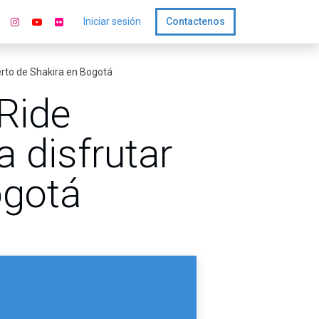
Iniciar sesión
Contactenos
ierto de Shakira en Bogotá
 Ride
a disfrutar
ogotá