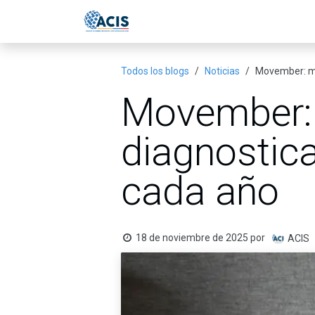
Ir al contenido
Inicio
Eventos
Publicac
Todos los blogs
Noticias
Movember: má
Movember:
diagnostic
cada año
18 de noviembre de 2025
por
ACIS