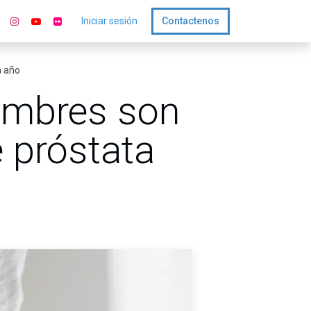
Iniciar sesión
Contactenos
a año
ombres son
 próstata