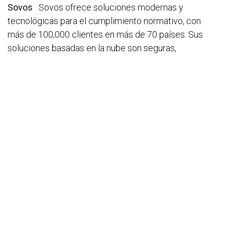
Sovos
Sovos ofrece soluciones modernas y
tecnológicas para el cumplimiento normativo, con
más de 100,000 clientes en más de 70 países. Sus
soluciones basadas en la nube son seguras,
confiables y brindan una excelente experiencia de
usuario.Para más información, visite
sovos.com/co
y
síganos en
LinkedIn
,
Instagram
y
Youtube
.
en
Noticias
ACIS
12 de febrero de 2026
COMPARTIR ESTA PUBLICACIÓN