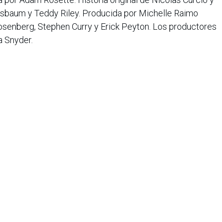
chsbaum y Teddy Riley. Producida por Michelle Raimo
enberg, Stephen Curry y Erick Peyton. Los productores
a Snyder.
 Caleb McLaughlin, Gabrielle Union, Stephen Curry, Nicola
, Jenifer Lewis, Aaron Pierre, Patton Oswalt, Andrew
 Sherry Cola, Jelly Roll y Jennifer Hudson.
iana de Informática, Sistemas y Tecnologías Afines es una
o de lucro que agrupa a más de 1500 profesionales en el área
CIS nació en 1975, agrupando en ese entonces a un pequeño
Con el transcurrir de los años, y a medida que el panorama
geniería de sistemas ha ido evolucionando, la asociación ha