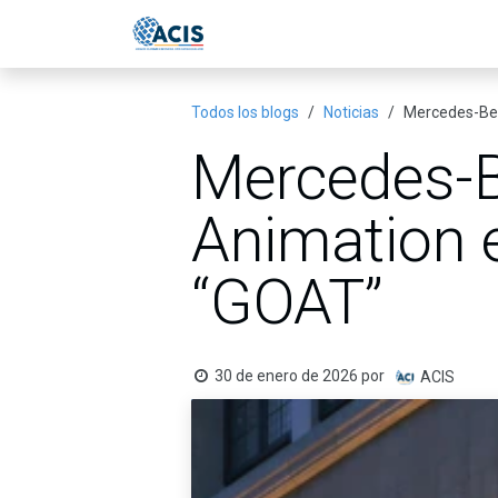
Ir al contenido
Inicio
Eventos
Publicac
Todos los blogs
Noticias
Mercedes-Ben
Mercedes-B
Animation e
“GOAT”
30 de enero de 2026
por
ACIS