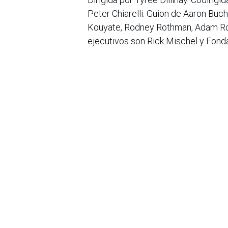
Peter Chiarelli. Guion de Aaron Bu
Kouyate, Rodney Rothman, Adam Ros
ejecutivos son Rick Mischel y Fond
La película cuenta con las voces de
Coughlan, Nick Kroll, David Harbour
Santino, Bobby Lee, Eduardo Franco,
en
Noticias
Sobre nosotros
Bogotá, Enlaces
útiles:
La Asociación Colomb
organización sin ánim
Inicio
de la tecnología. A
Sobre nosotros
número de expertos. 
Productos
profesional de la in