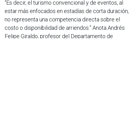
“Es decir, el turismo convencional y de eventos, al
estar más enfocados en estadías de corta duración,
no representa una competencia directa sobre el
costo o disponibilidad de arriendos.” Anota Andrés
Felipe Giraldo, profesor del Departamento de
Economía de la Pontificia Universidad Javeriana.
Un fenómeno diferente es el de los trabajadores
remotos, cuyas estadías pueden extenderse por
varios meses y que suelen buscar apartamentos
amoblados, co-livings o arriendos mensuales en
zonas bien conectadas de la ciudad. Sin embargo, la
investigación señala que este impacto se concentra
en algunos corredores específicos y representa sólo
una fracción del mercado total de vivienda.
en
Noticias
ACIS
17 de marzo de 2026