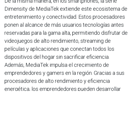
De la misma manera, en los smartphones, la serie
Dimensity de MediaTek extiende este ecosistema de
entretenimiento y conectividad. Estos procesadores
ponen al alcance de más usuarios tecnologías antes
reservadas para la gama alta, permitiendo disfrutar de
videojuegos de alto rendimiento, streaming de
películas y aplicaciones que conectan todos los
dispositivos del hogar sin sacrificar eficiencia.
Además, MediaTek impulsa el crecimiento de
emprendedores y gamers en la región. Gracias a sus
procesadores de alto rendimiento y eficiencia
energética, los emprendedores pueden desarrollar
aplicaciones innovadoras, gestionar negocios desde
cualquier lugar y acceder a herramientas digitales
avanzadas. Por su parte, los gamers disfrutan de
experiencias de juego más fluidas, con gráficos de
última generación y conectividad estable, lo que les